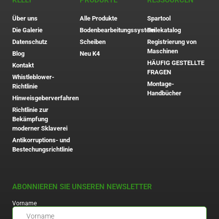
KELLY
PRODUKTE
RESSOURCEN
Über uns
Alle Produkte
Spartool
Die Galerie
Bodenbearbeitungssystem
Teilekatalog
Datenschutz
Scheiben
Registrierung von
Maschinen
Blog
Neu K4
HÄUFIG GESTELLTE
Kontakt
FRAGEN
Whistleblower-
Montage-
Richtlinie
Handbücher
Hinweisgeberverfahren
Richtlinie zur
Bekämpfung
moderner Sklaverei
Antikorruptions- und
Bestechungsrichtlinie
ABONNIEREN SIE UNSEREN NEWSLETTER
Vorname