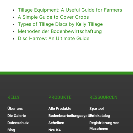
Tillage Equipment: A Useful Guide for Farmers
A Simple Guide to Cover Crops
Types of Tillage Discs by Kelly Tillage
Methoden der Bodenbewirtschaftung
Disc Harrow: An Ultimate Guide
KELLY
PRODUKTE
RESSOURCEN
Über uns
Alle Produkte
Spartool
Die Galerie
Bodenbearbeitungssystem
Teilekatalog
Datenschutz
Scheiben
Registrierung von
Maschinen
Blog
Neu K4