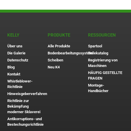
KELLY
PRODUKTE
RESSOURCEN
Über uns
Alle Produkte
Spartool
Die Galerie
Bodenbearbeitungssystem
Teilekatalog
Datenschutz
Scheiben
Registrierung von
Maschinen
Blog
Neu K4
HÄUFIG GESTELLTE
Kontakt
FRAGEN
Whistleblower-
Montage-
Richtlinie
Handbücher
Hinweisgeberverfahren
Richtlinie zur
Bekämpfung
moderner Sklaverei
Antikorruptions- und
Bestechungsrichtlinie