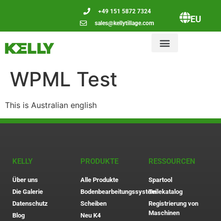
+49 151 5872 7324
EU
sales@kellytillage.com
WPML Test
This is Australian english
KELLY
PRODUKTE
RESSOURCEN
Über uns
Alle Produkte
Spartool
Die Galerie
Bodenbearbeitungssystem
Teilekatalog
Datenschutz
Scheiben
Registrierung von
Maschinen
Blog
Neu K4