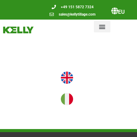
+49 151 5872 7324
EU
sales@kellytillage.com