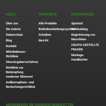
KELLY
PRODUKTE
RESSOURCEN
Über uns
Alle Produkte
Spartool
Die Galerie
Bodenbearbeitungssystem
Teilekatalog
Datenschutz
Scheiben
Registrierung von
Maschinen
Blog
Neu K4
HÄUFIG GESTELLTE
Kontakt
FRAGEN
Whistleblower-
Montage-
Richtlinie
Handbücher
Hinweisgeberverfahren
Richtlinie zur
Bekämpfung
moderner Sklaverei
Antikorruptions- und
Bestechungsrichtlinie
ABONNIEREN SIE UNSEREN NEWSLETTER