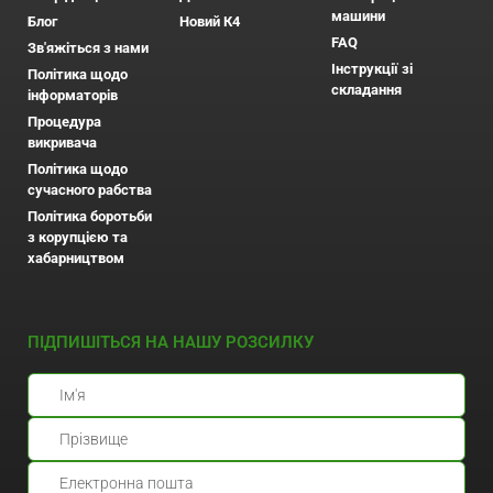
машини
Блог
Новий К4
FAQ
Зв'яжіться з нами
Інструкції зі
Політика щодо
складання
інформаторів
Процедура
викривача
Політика щодо
сучасного рабства
Політика боротьби
з корупцією та
хабарництвом
ПІДПИШІТЬСЯ НА НАШУ РОЗСИЛКУ