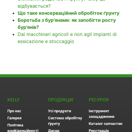
відбувається?
Що таке консерваційний обробіток ґрунту
Боротьба з бур’янами: як запобігти росту
бур’янів?
Dai macchinari agricoli e non agli impianti di
essicazione e stoccaggio
KELLY
ПРОДУКЦІЯ
РЕСУРСИ
Про нас
Усі продукти
Інструмент
заощадження
Галерея
Система обробітку
ґрунту
Каталог запчастин
Політика
конфіденційності
Диски
Реєстрація