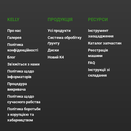
KELLY
ПРОДУКЦІЯ
РЕСУРСИ
Про нас
Усі продукти
Інструмент
заощадження
Галерея
Система обробітку
ґрунту
Каталог запчастин
Політика
конфіденційності
Диски
Реєстрація
машини
Блог
Новий К4
FAQ
Зв'яжіться з нами
Інструкції зі
Політика щодо
складання
інформаторів
Процедура
викривача
Політика щодо
сучасного рабства
Політика боротьби
з корупцією та
хабарництвом