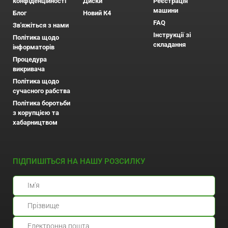
конфіденційності
Диски
Реєстрація
машини
Блог
Новий К4
FAQ
Зв'яжіться з нами
Інструкції зі
Політика щодо
складання
інформаторів
Процедура
викривача
Політика щодо
сучасного рабства
Політика боротьби
з корупцією та
хабарництвом
ПІДПИШІТЬСЯ НА НАШУ РОЗСИЛКУ