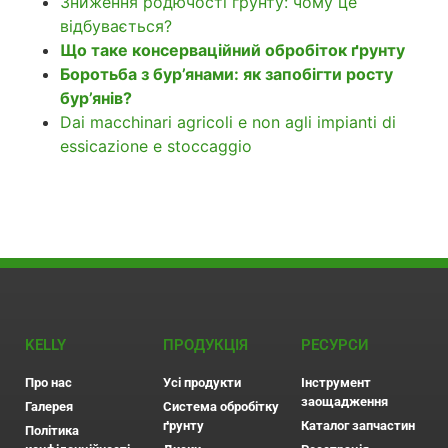
Зниження родючості ґрунту: чому це
відбувається?
Що таке консерваційний обробіток ґрунту
Боротьба з бур’янами: як запобігти росту
бур’янів?
Dai macchinari agricoli e non agli impianti di
essicazione e stoccaggio
KELLY
ПРОДУКЦІЯ
РЕСУРСИ
Про нас
Усі продукти
Інструмент
заощадження
Галерея
Система обробітку
ґрунту
Каталог запчастин
Політика