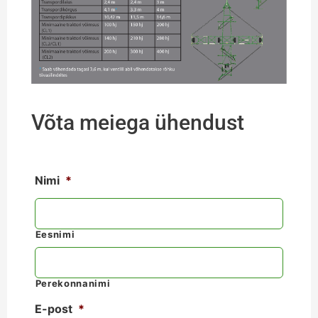
Võta meiega ühendust
Nimi
*
Eesnimi
Perekonnanimi
E-post
*