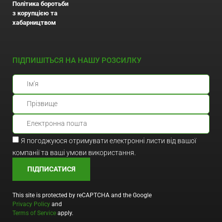
Політика боротьби
з корупцією та
хабарництвом
ПІДПИШІТЬСЯ НА НАШУ РОЗСИЛКУ
Я погоджуюся отримувати електронні листи від вашої
компанії та ваші умови використання.
ПІДПИСАТИСЯ
This site is protected by reCAPTCHA and the Google
Privacy Policy
and
Terms of Service
apply.