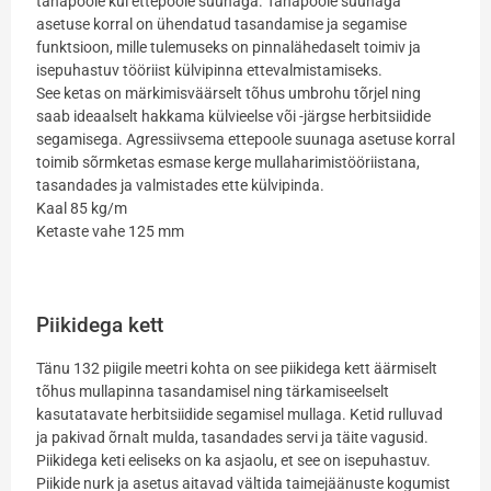
tahapoole kui ettepoole suunaga. Tahapoole suunaga
asetuse korral on ühendatud tasandamise ja segamise
funktsioon, mille tulemuseks on pinnalähedaselt toimiv ja
isepuhastuv tööriist külvipinna ettevalmistamiseks.
See ketas on märkimisväärselt tõhus umbrohu tõrjel ning
saab ideaalselt hakkama külvieelse või -järgse herbitsiidide
segamisega. Agressiivsema ettepoole suunaga asetuse korral
toimib sõrmketas esmase kerge mullaharimistööriistana,
tasandades ja valmistades ette külvipinda.
Kaal 85 kg/m
Ketaste vahe 125 mm
Piikidega kett
Tänu 132 piigile meetri kohta on see piikidega kett äärmiselt
tõhus mullapinna tasandamisel ning tärkamiseelselt
kasutatavate herbitsiidide segamisel mullaga. Ketid rulluvad
ja pakivad õrnalt mulda, tasandades servi ja täite vagusid.
Piikidega keti eeliseks on ka asjaolu, et see on isepuhastuv.
Piikide nurk ja asetus aitavad vältida taimejäänuste kogumist