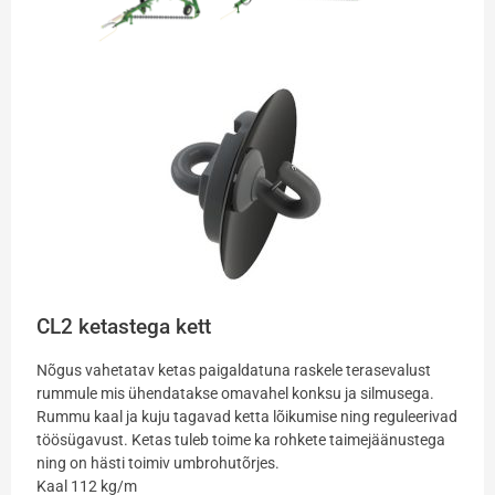
CL2 ketastega kett
Nõgus vahetatav ketas paigaldatuna raskele terasevalust
rummule mis ühendatakse omavahel konksu ja silmusega.
Rummu kaal ja kuju tagavad ketta lõikumise ning reguleerivad
töösügavust. Ketas tuleb toime ka rohkete taimejäänustega
ning on hästi toimiv umbrohutõrjes.
Kaal 112 kg/m