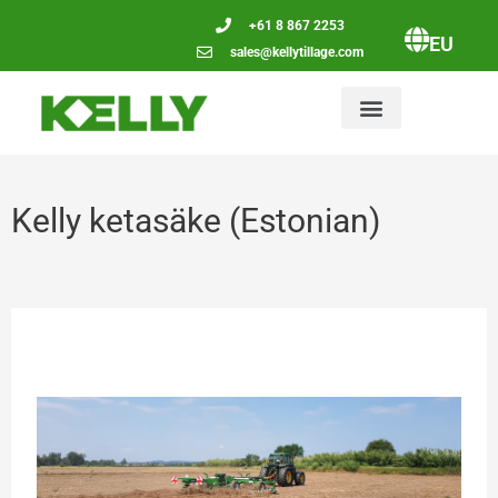
+61 8 867 2253
EU
sales@kellytillage.com
Kelly ketasäke (Estonian)