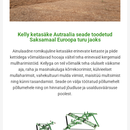
Kelly ketasäke Autraalia seade toodetud
Saksamaal Euroopa turu jaoks
Ainulaadne romikujuline ketasäke erinevate ketaste ja piide
kettidega võimaldavad hooaja vältel teha erinevaid kergemaid
mullharimistöid. Kellyga on teil võimalik teha oluliselt väiksme
aja, raha ja masinakuluga kõrrekoorimist, külvieelset
mullaharimsit, vahekultuuri mulda viimist, maisitüü multsimist
ning künni tasandamist. Seade on välja töötatud põllumehelt
põllumehele ning on hinnatud jõudluse ja usaldusväärsuse
poolest.