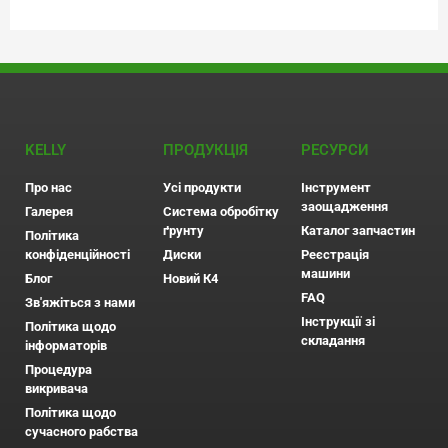
KELLY
ПРОДУКЦІЯ
РЕСУРСИ
Про нас
Усі продукти
Інструмент
заощадження
Галерея
Система обробітку
ґрунту
Каталог запчастин
Політика
конфіденційності
Диски
Реєстрація
машини
Блог
Новий К4
FAQ
Зв'яжіться з нами
Інструкції зі
Політика щодо
складання
інформаторів
Процедура
викривача
Політика щодо
сучасного рабства