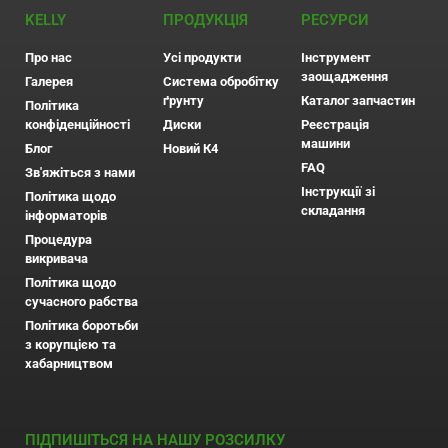
KELLY
ПРОДУКЦІЯ
РЕСУРСИ
Про нас
Усі продукти
Інструмент
заощадження
Галерея
Система обробітку
ґрунту
Каталог запчастин
Політика
конфіденційності
Диски
Реєстрація
машини
Блог
Новий К4
FAQ
Зв'яжіться з нами
Інструкції зі
Політика щодо
складання
інформаторів
Процедура
викривача
Політика щодо
сучасного рабства
Політика боротьби
з корупцією та
хабарництвом
ПІДПИШІТЬСЯ НА НАШУ РОЗСИЛКУ