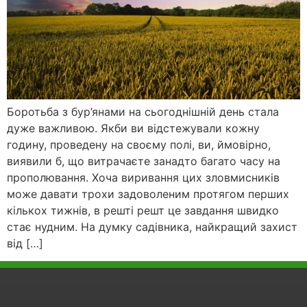
Боротьба з бур’янами на сьогоднішній день стала
дуже важливою. Якби ви відстежували кожну
годину, проведену на своєму полі, ви, ймовірно,
виявили б, що витрачаєте занадто багато часу на
прополювання. Хоча виривання цих зловмисників
може давати трохи задоволеним протягом перших
кількох тижнів, в решті решт це завдання швидко
стає нудним. На думку садівника, найкращий захист
від […]