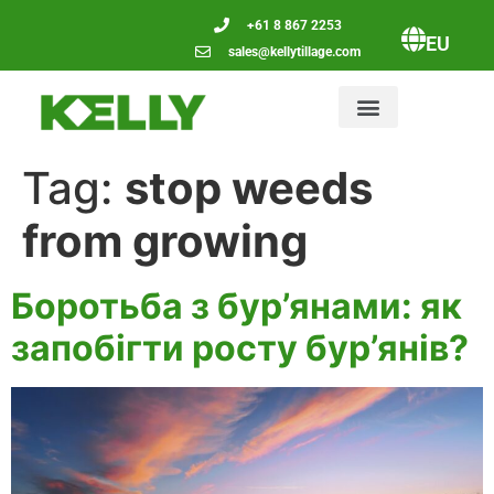
+61 8 867 2253
EU
sales@kellytillage.com
Tag:
stop weeds
from growing
Боротьба з бур’янами: як
запобігти росту бур’янів?