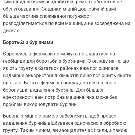
тим швидше йому знадобиться ремонт або технічне
обслуговування. Завдяки міцній довговічній рамі
більша частина споживаної потужності
розподілятиметься по всій машині, а не зосереджена на
дисках.
Боротьба з бур’янами
Європейські фермери не можуть покладатися на
гербіциди для боротьби з бур’янами. З огляду на те, що
якість ґрунту в багатьох районах вже погіршилася,
надмірне використання хімікатів лише погіршить якість
врожаю. Багато фермерів покладаються на свою
борону для видалення бур’янів. Для більшої
ефективності вам потрібна машина, яка може без
проблем викорчовувати бур’яни.
Борона з міцною рамою забезпечить, щоб процес
видалення бур’янів відбувався одночасно з обробкою
ґрунту. Таким чином, ви заощадите час і сили, а також