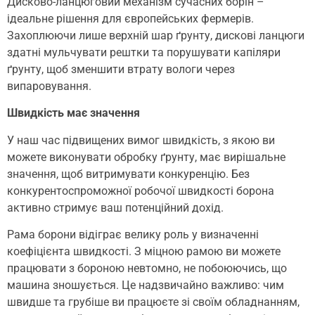
Дисково-ланцюговий механізм сучасних борін –
ідеальне рішення для європейських фермерів.
Захоплюючи лише верхній шар ґрунту, дискові ланцюги
здатні мульчувати рештки та порушувати капіляри
ґрунту, щоб зменшити втрату вологи через
випаровування.
Швидкість має значення
У наш час підвищених вимог швидкість, з якою ви
можете виконувати обробку ґрунту, має вирішальне
значення, щоб витримувати конкуренцію. Без
конкурентоспроможної робочої швидкості борона
активно стримує ваш потенційний дохід.
Рама борони відіграє велику роль у визначенні
коефіцієнта швидкості. З міцною рамою ви можете
працювати з бороною невтомно, не побоюючись, що
машина зношується. Це надзвичайно важливо: чим
швидше та грубіше ви працюєте зі своїм обладнанням,