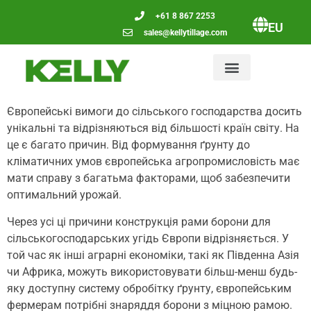
+61 8 867 2253
EU
sales@kellytillage.com
Європейські вимоги до сільського господарства досить
унікальні та відрізняються від більшості країн світу. На
це є багато причин. Від формування ґрунту до
кліматичних умов європейська агропромисловість має
мати справу з багатьма факторами, щоб забезпечити
оптимальний урожай.
Через усі ці причини конструкція рами борони для
сільськогосподарських угідь Європи відрізняється. У
той час як інші аграрні економіки, такі як Південна Азія
чи Африка, можуть використовувати більш-менш будь-
яку доступну систему обробітку ґрунту, європейським
фермерам потрібні знаряддя борони з міцною рамою.