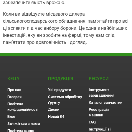
забезпечите якість врожаю.
Коли ви відвідуєте місцевого дилера
сільськогосподарського обладнання, пам’ятайте про всі
ці аспекти під час вибору борони. Це одна з найбільших
інвестицій, яку ви зробите на фермі, тому вам слід
пам’ятати про довговічність і догляд.
KELLY
ПРОДУКЦІЯ
РЕСУРСИ
Про нас
Усі продукти
Інструмент
заощадження
Галерея
Система обробітку
ґрунту
Каталог запчастин
Політика
конфіденційності
Диски
Реєстрація
машини
Блог
Новий К4
FAQ
Зв'яжіться з нами
Інструкції зі
Політика щодо