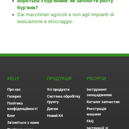
Боротьба з бур’янами: як запобігти росту
бур’янів?
Dai macchinari agricoli e non agli impianti di
essicazione e stoccaggio
KELLY
ПРОДУКЦІЯ
РЕСУРСИ
Про нас
Усі продукти
Інструмент
заощадження
Галерея
Система обробітку
ґрунту
Каталог запчастин
Політика
конфіденційності
Диски
Реєстрація
машини
Блог
Новий К4
FAQ
Зв'яжіться з нами
Інструкції зі