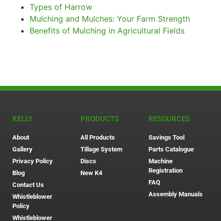
Types of Harrow
Mulching and Mulches: Your Farm Strength
Benefits of Mulching in Agricultural Fields
KELLY
PRODUCTS
RESOURCES
About
All Products
Savings Tool
Gallery
Tillage System
Parts Catalogue
Privacy Policy
Discs
Machine
Registration
Blog
New K4
FAQ
Contact Us
Assembly Manuals
Whistleblower
Policy
Whistleblower